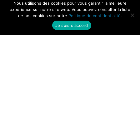
Nous utilisons des cookies pour vous garantir la meilleure
expérience sur notre site web. Vous pouvez consulter la liste
de nos cookies sur notre
Politique de confidentialité
.
Je suis d'accord
NOTRE ADRESSE
Groupe TPB
ZI de Ty er Douar 56150 Baud
NOUS CONTACTER
Tél. 02 97 08 06 24
contact@groupe-tpb.fr