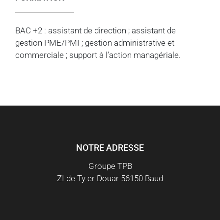
BAC +2 : assistant de direction ; assistant de
gestion PME/PMI ; gestion administrative et
commerciale ; support à l’action managériale.
NOTRE ADRESSE
Groupe TPB
ZI de Ty er Douar 56150 Baud