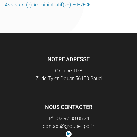
NAVIGATION
Assistant(e) Administratif(ve) – H/F
NOTRE ADRESSE
Groupe TPB
ZI de Ty er Douar 56150 Baud
NOUS CONTACTER
Tél. 02 97 08 06 24
contact@groupe-tpb.fr