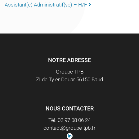
NAVIGATION
Assistant(e) Administratif(ve) – H/F
NOTRE ADRESSE
Groupe TPB
ZI de Ty er Douar 56150 Baud
NOUS CONTACTER
Tél. 02 97 08 06 24
contact@groupe-tpb.fr